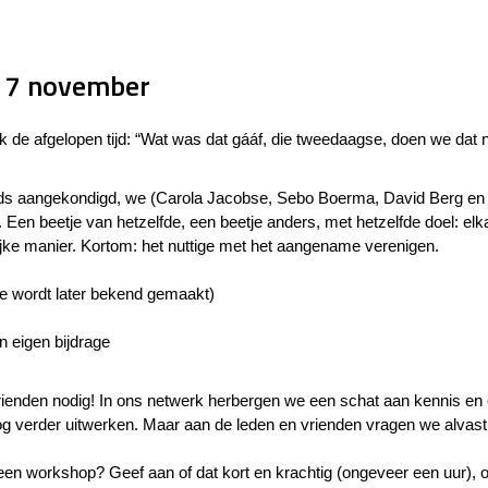
 7 november
k de afgelopen tijd: “Wat was dat gááf, die tweedaagse, doen we dat 
 reeds aangekondigd, we (Carola Jacobse, Sebo Boerma, David Berg en 
Een beetje van hetzelfde, een beetje anders, met hetzelfde doel: elk
ijke manier. Kortom: het nuttige met het aangename verenigen.
ie wordt later bekend gemaakt)
n eigen bijdrage
vrienden nodig! In ons netwerk herbergen we een schat aan kennis en 
g verder uitwerken. Maar aan de leden en vrienden vragen we alvast
 een workshop? Geef aan of dat kort en krachtig (ongeveer een uur), o