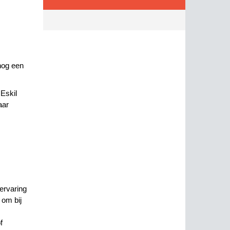
nog een
Eskil
aar
ervaring
 om bij
f