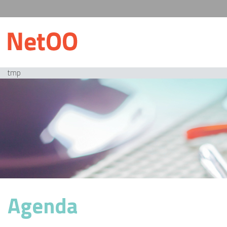
tmp
Agenda