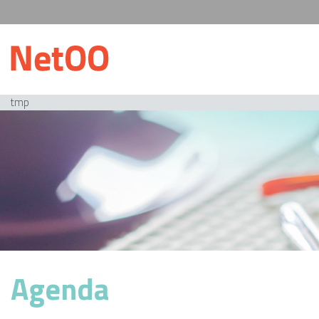
tmp
Agenda