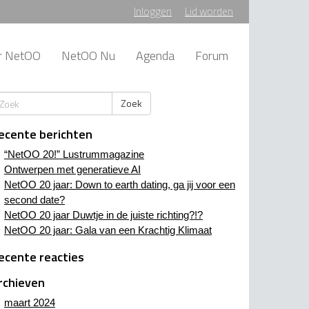
Inloggen
Lid worden
r NetOO
NetOO Nu
Agenda
Forum
Zoek
ecente berichten
“NetOO 20!” Lustrummagazine
Ontwerpen met generatieve AI
NetOO 20 jaar: Down to earth dating, ga jij voor een
second date?
NetOO 20 jaar Duwtje in de juiste richting?!?
NetOO 20 jaar: Gala van een Krachtig Klimaat
ecente reacties
rchieven
maart 2024