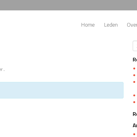
Home
Leden
Ove
R
r .
R
A