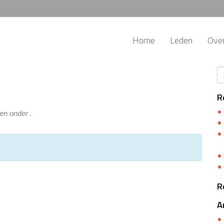
Home
Leden
Ove
R
n onder .
R
A