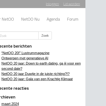
Inloggen
Lid worden
r NetOO
NetOO Nu
Agenda
Forum
Zoek
ecente berichten
“NetOO 20!” Lustrummagazine
Ontwerpen met generatieve AI
NetOO 20 jaar: Down to earth dating, ga jij voor een
second date?
NetOO 20 jaar Duwtje in de juiste richting?!?
NetOO 20 jaar: Gala van een Krachtig Klimaat
ecente reacties
rchieven
maart 2024