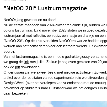
“NetOO 20!” Lustrummagazine
NetOO: jarig geweest en nu door!
Nu de eerste maanden van 2024 alweer ten einde zijn, blikken we 
op ons lustrumjaar. Eind november 2023 sloten we in goed gezels
lustrumjaar af met reflectie, een quiz, een hapje en drankje en ee
“NetOO 20!’’. Op de kruk vertelden NetOO’ers wat ze hadden opg
werken aan het thema ‘leren voor een leefbare wereld’. Er kwamen
voorbij.
Van het lustrummagazine is een mooie gedrukte glossy verschenen
we graag de
link
met jullie. Zo kun je nog even genieten van 20 ja
ook de
pdf
downloaden.
Ondertussen zijn we alweer bezig met nieuwe activiteiten. Zo we
artikel over de resultaten van de experimenten die we uitvoerden t
Design Week (over het verdiepen van vriendschap met de natuur)
november op studiereis naar Duitsland waar we het congres Onlin
gaan bezoeken.