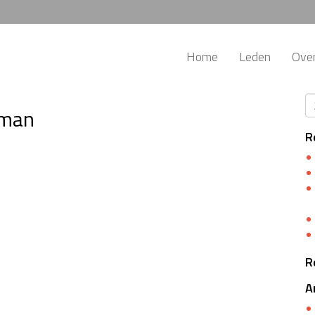
Home
Leden
Ove
eman
R
R
A