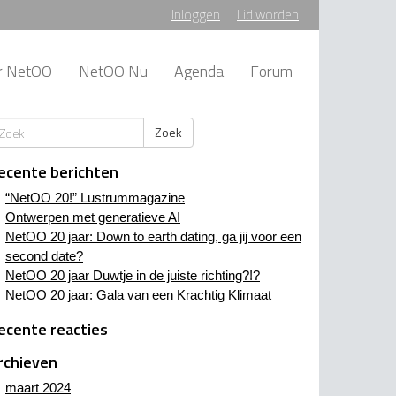
Inloggen
Lid worden
r NetOO
NetOO Nu
Agenda
Forum
Zoek
ecente berichten
“NetOO 20!” Lustrummagazine
Ontwerpen met generatieve AI
NetOO 20 jaar: Down to earth dating, ga jij voor een
second date?
NetOO 20 jaar Duwtje in de juiste richting?!?
NetOO 20 jaar: Gala van een Krachtig Klimaat
ecente reacties
rchieven
maart 2024