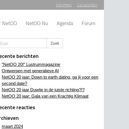
Inloggen
Lid worden
r NetOO
NetOO Nu
Agenda
Forum
Zoek
ecente berichten
“NetOO 20!” Lustrummagazine
Ontwerpen met generatieve AI
NetOO 20 jaar: Down to earth dating, ga jij voor een
second date?
NetOO 20 jaar Duwtje in de juiste richting?!?
NetOO 20 jaar: Gala van een Krachtig Klimaat
ecente reacties
rchieven
maart 2024