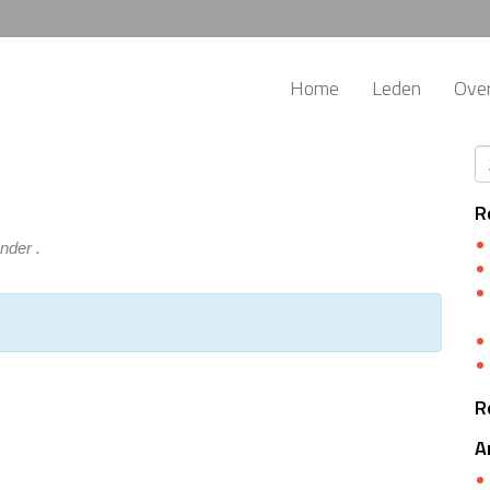
Home
Leden
Ove
R
nder .
R
A