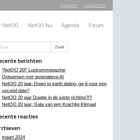
Inloggen
Lid worden
r NetOO
NetOO Nu
Agenda
Forum
Zoek
ecente berichten
“NetOO 20!” Lustrummagazine
Ontwerpen met generatieve AI
NetOO 20 jaar: Down to earth dating, ga jij voor een
second date?
NetOO 20 jaar Duwtje in de juiste richting?!?
NetOO 20 jaar: Gala van een Krachtig Klimaat
ecente reacties
rchieven
maart 2024