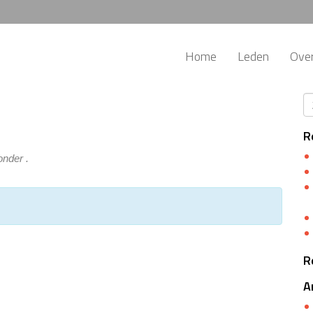
Home
Leden
Ove
R
nder .
R
A